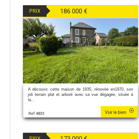
186 000
€
PRIX
A découvir, cette maison de 1935, rénovée en1970, son
joli terrain plat et arboré avec sa vue dégagée, située à
la...
Voir le bien
Ref 4833
173 000
€
PRIX