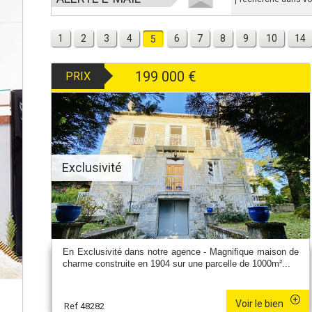
1
2
3
4
6
7
8
9
10
14
5
199 000
€
PRIX
Exclusivité
En Exclusivité dans notre agence - Magnifique maison de
charme construite en 1904 sur une parcelle de 1000m²...
Voir le bien
Ref 48282