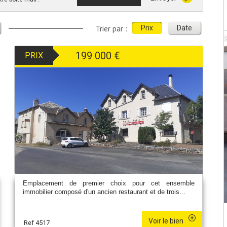
Trier par :
Prix
Date
199 000
€
PRIX
Emplacement de premier choix pour cet ensemble
immobilier composé d'un ancien restaurant et de trois...
Voir le bien
Ref 4517