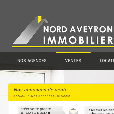
NOS AGENCES
VENTES
LOCAT
Nos annonces de vente
Accueil
Nos Annonces De Vente
créer votre propre
et recevez les biens correspondants à votre
ALERTE E-MAIL
recherche dans vot