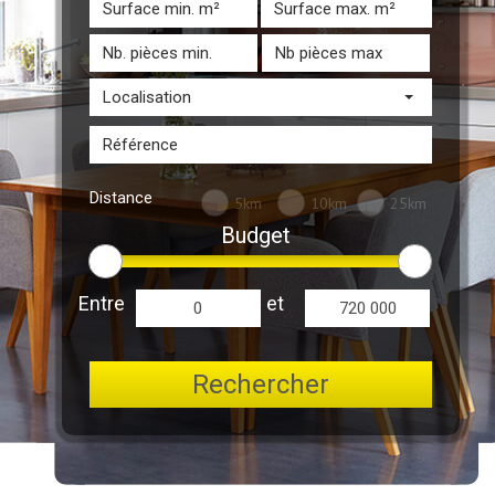
Localisation
Distance
5km
10km
25km
Budget
Entre
et
Rechercher