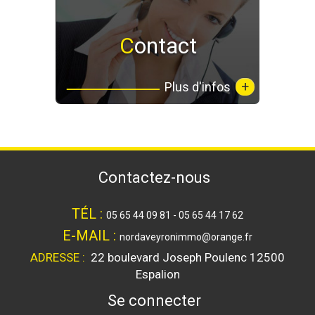
Contact
+
Plus d'infos
contactez-nous
TÉL :
05 65 44 09 81 - 05 65 44 17 62
E-MAIL :
nordaveyronimmo@orange.fr
ADRESSE :
22 boulevard Joseph Poulenc
12500
Espalion
se connecter