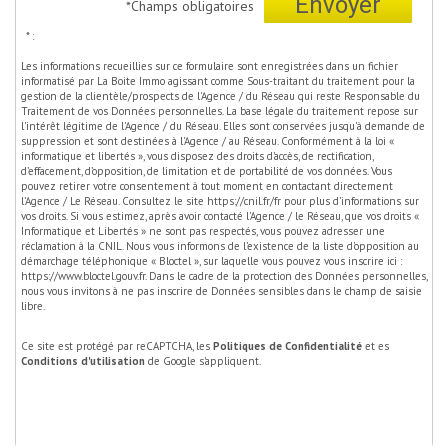
Envoyer
*Champs obligatoires
* :
Les informations recueillies sur ce formulaire sont enregistrées dans un fichier
informatisé par La Boite Immo agissant comme Sous-traitant du traitement pour la
gestion de la clientèle/prospects de l'Agence / du Réseau qui reste Responsable du
Traitement de vos Données personnelles. La base légale du traitement repose sur
l'intérêt légitime de l'Agence / du Réseau. Elles sont conservées jusqu'à demande de
suppression et sont destinées à l'Agence / au Réseau. Conformément à la loi «
informatique et libertés », vous disposez des droits d’accès, de rectification,
d’effacement, d’opposition, de limitation et de portabilité de vos données. Vous
pouvez retirer votre consentement à tout moment en contactant directement
l’Agence / Le Réseau. Consultez le site
https://cnil.fr/fr
pour plus d’informations sur
vos droits. Si vous estimez, après avoir contacté l'Agence / le Réseau, que vos droits «
Informatique et Libertés » ne sont pas respectés, vous pouvez adresser une
réclamation à la CNIL. Nous vous informons de l’existence de la liste d'opposition au
démarchage téléphonique « Bloctel », sur laquelle vous pouvez vous inscrire ici :
https://www.bloctel.gouv.fr
. Dans le cadre de la protection des Données personnelles,
nous vous invitons à ne pas inscrire de Données sensibles dans le champ de saisie
libre.
Ce site est protégé par reCAPTCHA, les
Politiques de Confidentialité
et es
Conditions d'utilisation
de Google s'appliquent.