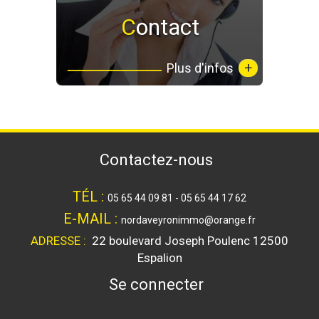
Contact
+
Plus d'infos
contactez-nous
TÉL :
05 65 44 09 81 - 05 65 44 17 62
E-MAIL :
nordaveyronimmo@orange.fr
ADRESSE :
22 boulevard Joseph Poulenc
12500
Espalion
se connecter