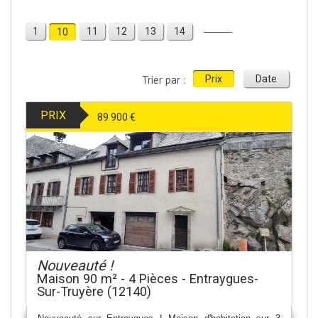
1
11
12
13
14
10
Trier par :
Prix
Date
PRIX
89 900
€
Nouveauté !
Maison 90 m² - 4 Pièces - Entraygues-
Sur-Truyère (12140)