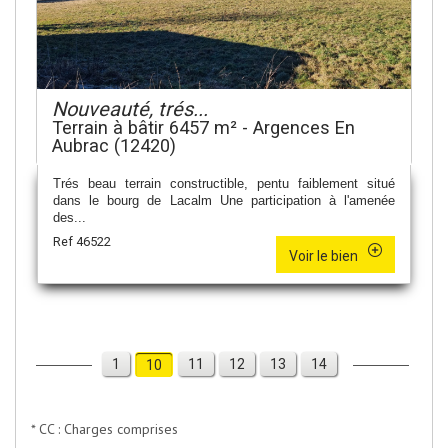
Nouveauté, trés...
Terrain à bâtir 6457 m² - Argences En
Aubrac (12420)
Trés beau terrain constructible, pentu faiblement situé
dans le bourg de Lacalm Une participation à l'amenée
des...
Ref 46522
Voir le bien
1
11
12
13
14
10
* CC : Charges comprises