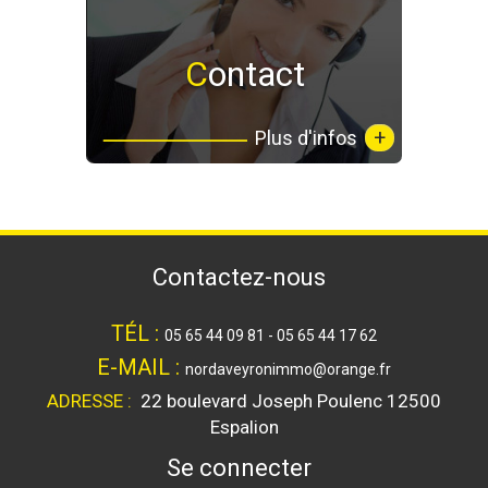
Contact
+
Plus d'infos
contactez-nous
TÉL :
05 65 44 09 81 - 05 65 44 17 62
E-MAIL :
nordaveyronimmo@orange.fr
ADRESSE :
22 boulevard Joseph Poulenc
12500
Espalion
se connecter