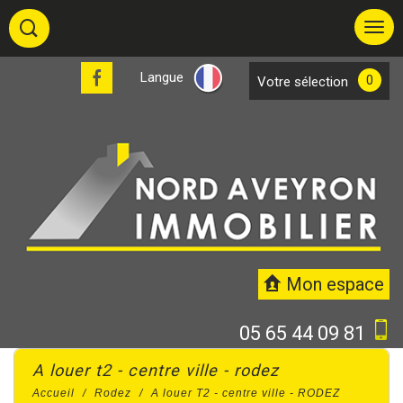
Langue
0
votre sélection
Mon espace
05 65 44 09 81
a louer t2 - centre ville - rodez
Accueil
Rodez
A louer T2 - centre ville - RODEZ