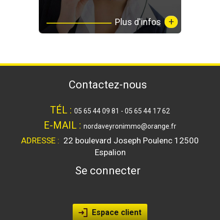
+
Plus d'infos
contactez-nous
TÉL :
05 65 44 09 81 - 05 65 44 17 62
E-MAIL :
nordaveyronimmo@orange.fr
ADRESSE :
22 boulevard Joseph Poulenc
12500
Espalion
se connecter
Espace client