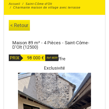
Accueil
Saint-Côme-d'Olt
Charmante maison de village avec terrasse
< Retour
Maison 89 m² - 4 Pièces - Saint-Côme-
D'Olt (12500)
PRIX
98 000
€
Sous Offre
Ref 4839
Exclusivité