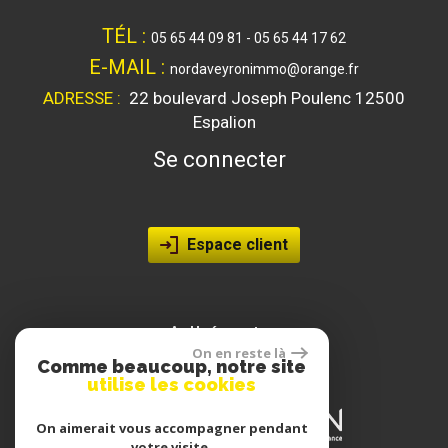
TÉL :
05 65 44 09 81 - 05 65 44 17 62
E-MAIL :
nordaveyronimmo@orange.fr
ADRESSE :
22 boulevard Joseph Poulenc
12500
Espalion
se connecter
Espace client
adhérents
On en reste là
Comme beaucoup, notre site
utilise les cookies
On aimerait vous accompagner pendant
votre visite.