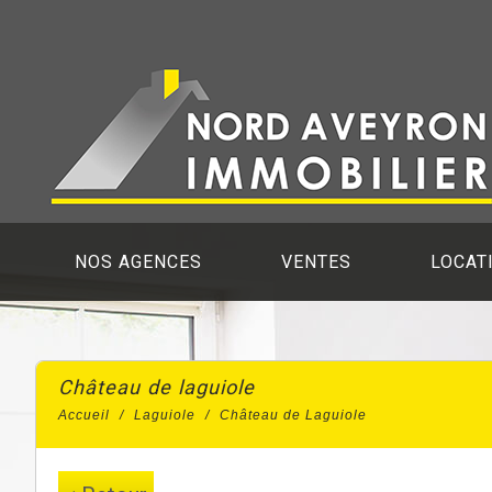
NOS AGENCES
VENTES
LOCAT
château de laguiole
Accueil
Laguiole
Château de Laguiole