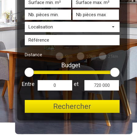
Localisation
Distance
5km
10km
25km
Budget
Entre
et
Rechercher