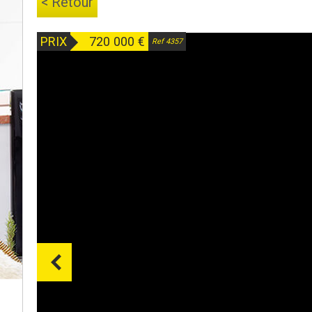
< Retour
PRIX
720 000
€
Ref 4357