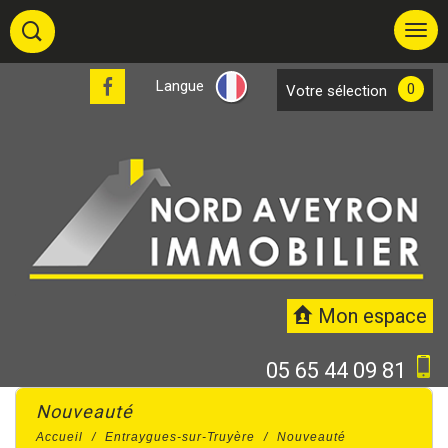
Langue
0
votre sélection
Mon espace
05 65 44 09 81
nouveauté
Accueil
Entraygues-sur-Truyère
Nouveauté