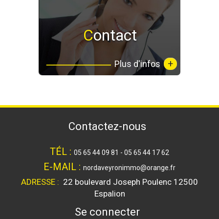
Contact
+
Plus d'infos
contactez-nous
TÉL :
05 65 44 09 81 - 05 65 44 17 62
E-MAIL :
nordaveyronimmo@orange.fr
ADRESSE :
22 boulevard Joseph Poulenc
12500
Espalion
se connecter