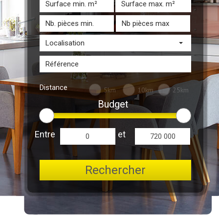
Localisation
Distance
5km
10km
25km
Budget
Entre
et
Rechercher