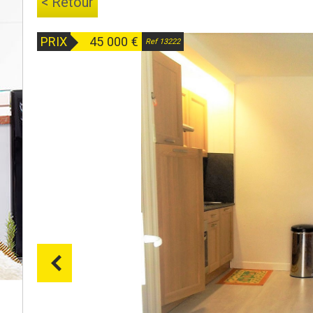
< Retour
PRIX
45 000
€
Ref 13222