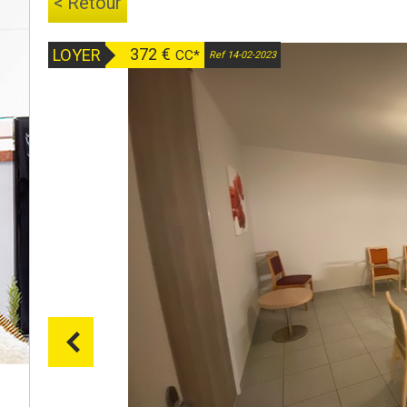
< Retour
372 €
LOYER
CC*
Ref 14-02-2023