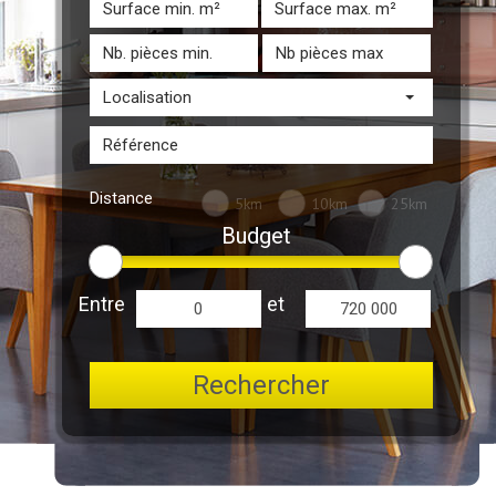
Localisation
Distance
5km
10km
25km
Budget
Entre
et
Rechercher